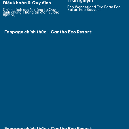
Trải nghiệm
Điều khoản & Quy định
Eco Wonderland
Eco Farm
Eco
Chính sách quyền riêng tư
Quy
Safari
Eco Souvenir
định chung
Thông tin dịch vụ
Giờ
dịch vụ
Fanpage chính thức - Cantho Eco Resort:
Fanpage chính thức - Cantho Eco Resort: