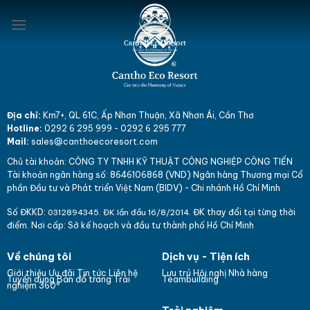
Skip
to
content
Địa chỉ:
Km7+, QL 61C, Ấp Nhơn Thuận, Xã Nhơn Ái, Cần Thơ
Hotline:
0292 6 295 999
-
0292 6 295 777
Mail:
sales@canthoecoresort.com
Chủ tài khoản:
CÔNG TY TNHH KỸ THUẬT CÔNG NGHIỆP CÔNG TIẾN
Tài khoản ngân hàng số: 864
610
6868 (VND)
Ngân hàng Thương mại Cổ
phần Đầu tư và Phát triển Việt Nam (BIDV) - Chi nhánh Hồ Chí Minh
Số ĐKKD:
ĐK thay đổi tại từng thời
031
289
4345. ĐK lần đầu 16/8/2014.
điểm. Nơi cấp: Sở kế hoạch và đầu tư thành phố Hồ Chí Minh
Về chúng tôi
Dịch vụ - Tiện ích
Giới thiệu
Ưu đãi
Tin tức
Liên hệ
Lưu trú
Hội nghị
Nhà hàng
Bản đồ trang
Tuyển dụng
Trải
Teambuilding
nghiệm 360°