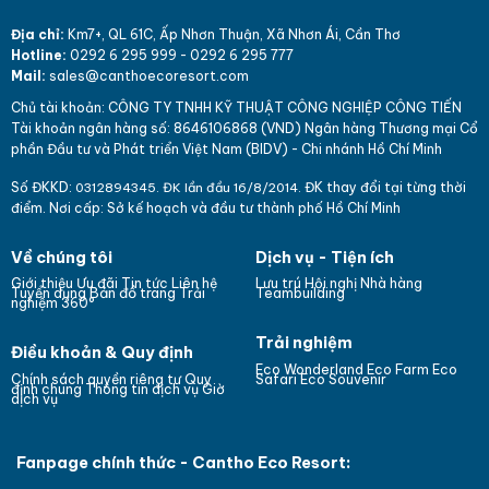
Địa chỉ:
Km7+, QL 61C, Ấp Nhơn Thuận, Xã Nhơn Ái, Cần Thơ
Hotline:
0292 6 295 999
-
0292 6 295 777
Mail:
sales@canthoecoresort.com
Chủ tài khoản:
CÔNG TY TNHH KỸ THUẬT CÔNG NGHIỆP CÔNG TIẾN
Tài khoản ngân hàng số: 864
610
6868 (VND)
Ngân hàng Thương mại Cổ
phần Đầu tư và Phát triển Việt Nam (BIDV) - Chi nhánh Hồ Chí Minh
Số ĐKKD:
ĐK thay đổi tại từng thời
031
289
4345. ĐK lần đầu 16/8/2014.
điểm. Nơi cấp: Sở kế hoạch và đầu tư thành phố Hồ Chí Minh
Về chúng tôi
Dịch vụ - Tiện ích
Giới thiệu
Ưu đãi
Tin tức
Liên hệ
Lưu trú
Hội nghị
Nhà hàng
Bản đồ trang
Tuyển dụng
Trải
Teambuilding
nghiệm 360°
Trải nghiệm
Điều khoản & Quy định
Eco Wonderland
Eco Farm
Eco
Chính sách quyền riêng tư
Quy
Safari
Eco Souvenir
định chung
Thông tin dịch vụ
Giờ
dịch vụ
Fanpage chính thức - Cantho Eco Resort: