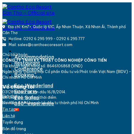
Skip
to
content
Địa chỉ: Km7+, Quốc lộ 61C, Ấp Nhơn Thuận, Xã Nhơn Ái, Thành phố
Cần Thơ
Hotline: 0292 6 295 999 - 0292 6 295 777
Mail: sales@canthoecoresort.com
Chủ tài khoản:
Accommodation
CÔNG TY TNHH KỸ THUẬT CÔNG NGHIỆP CÔNG TIẾN
Restaurant
Tài khoản ngân hàng số: 8646106868 (VND)
Conference
Ngân hàng Thương mại Cổ phần Đầu tư và Phát triển Việt Nam (BIDV) -
Booking
Chi nhánh Hồ Chí Minh
Eco Wonderland
Về chúng tôi
Số ĐKKD:
Eco Farm
0312894345. ĐK lần đầu 16/8/2014.
Giới thiệu
Eco Safari
ĐK thay đổi tại từng thời điểm.
Nơi cấp: Sở kế hoạch và đầu tư thành phố Hồ Chí Minh
360° experience
Ưu đãi
Tin tức
Liên hệ
Tuyển dụng
Bản đồ trang