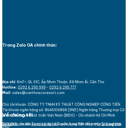
Trang Zalo OA chính thức:
Địa chỉ:
Km7+, QL 61C, Ấp Nhơn Thuận, Xã Nhơn Ái, Cần Thơ
Hotline:
0292 6 295 999
-
0292 6 295 777
Mail:
sales@canthoecoresort.com
Chủ tài khoản:
CÔNG TY TNHH KỸ THUẬT CÔNG NGHIỆP CÔNG TIẾN
Tài khoản ngân hàng số: 864
610
6868 (VND)
Ngân hàng Thương mại Cổ
Về chúng tôi
phần Đầu tư và Phát triển Việt Nam (BIDV) - Chi nhánh Hồ Chí Minh
Bản đồ trang
Giới thiệu
Ưu đãi
Tin tức
Liên hệ
Tuyển dụng
Trải nghiệm
Số ĐKKD:
ĐK thay đổi tại từng thời
031
289
4345. ĐK lần đầu 16/8/2014.
360°