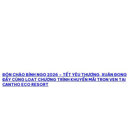
ĐÓN CHÀO BÍNH NGỌ 2026 – TẾT YÊU THƯƠNG, XUÂN ĐONG
ĐẦY CÙNG LOẠT CHƯƠNG TRÌNH KHUYẾN MÃI TRỌN VẸN TẠI
CANTHO ECO RESORT