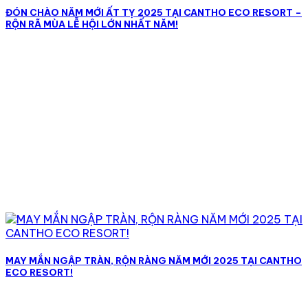
ĐÓN CHÀO NĂM MỚI ẤT TỴ 2025 TẠI CANTHO ECO RESORT –
RỘN RÃ MÙA LỄ HỘI LỚN NHẤT NĂM!
MAY MẮN NGẬP TRÀN, RỘN RÀNG NĂM MỚI 2025 TẠI CANTHO
ECO RESORT!