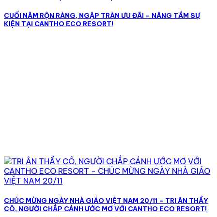
CUỐI NĂM RỘN RÀNG, NGẬP TRÀN ƯU ĐÃI – NÂNG TẦM SỰ
KIỆN TẠI CANTHO ECO RESORT!
CHÚC MỪNG NGÀY NHÀ GIÁO VIỆT NAM 20/11 – TRI ÂN THẦY
CÔ, NGƯỜI CHẮP CÁNH ƯỚC MƠ VỚI CANTHO ECO RESORT!