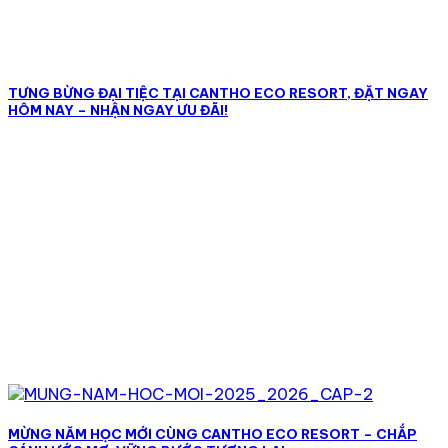
TƯNG BỪNG ĐẠI TIỆC TẠI CANTHO ECO RESORT, ĐẶT NGAY
HÔM NAY – NHẬN NGAY ƯU ĐÃI!
MỪNG NĂM HỌC MỚI CÙNG CANTHO ECO RESORT – CHẮP