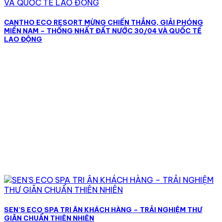
CANTHO ECO RESORT MỪNG CHIẾN THẮNG, GIẢI PHÓNG
MIỀN NAM – THỐNG NHẤT ĐẤT NƯỚC 30/04 VÀ QUỐC TẾ
LAO ĐỘNG
SEN’S ECO SPA TRI ÂN KHÁCH HÀNG – TRẢI NGHIỆM THƯ
GIÃN CHUẨN THIÊN NHIÊN