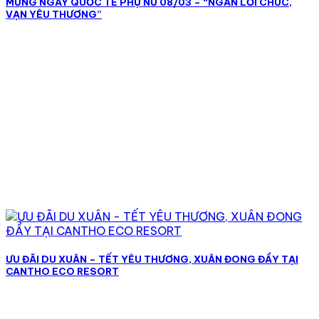
MỪNG NGÀY QUỐC TẾ PHỤ NỮ 08/03 – “NGÀN LỜI CHÚC,
VẠN YÊU THƯƠNG”
ƯU ĐÃI DU XUÂN – TẾT YÊU THƯƠNG, XUÂN ĐONG ĐẦY TẠI
CANTHO ECO RESORT