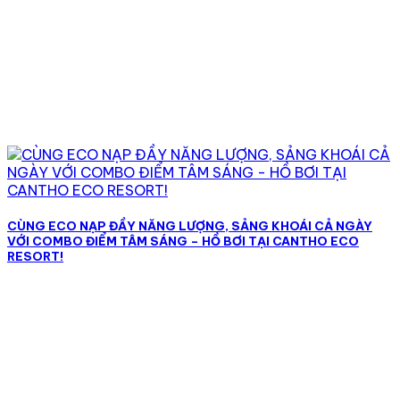
CÙNG ECO NẠP ĐẦY NĂNG LƯỢNG, SẢNG KHOÁI CẢ NGÀY
VỚI COMBO ĐIỂM TÂM SÁNG – HỒ BƠI TẠI CANTHO ECO
RESORT!