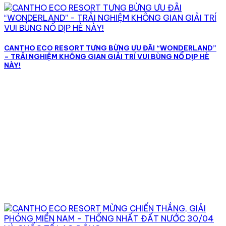
CANTHO ECO RESORT TƯNG BỪNG ƯU ĐÃI “WONDERLAND”
– TRẢI NGHIỆM KHÔNG GIAN GIẢI TRÍ VUI BÙNG NỔ DỊP HÈ
NÀY!