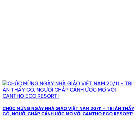
CHÚC MỪNG NGÀY NHÀ GIÁO VIỆT NAM 20/11 – TRI ÂN THẦY
CÔ, NGƯỜI CHẮP CÁNH ƯỚC MƠ VỚI CANTHO ECO RESORT!