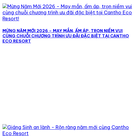
MỪNG NĂM MỚI 2026 – MAY MẮN, ẤM ÁP, TRỌN NIỀM VUI
CÙNG CHUỖI CHƯƠNG TRÌNH ƯU ĐÃI ĐẶC BIỆT TẠI CANTHO
ECO RESORT