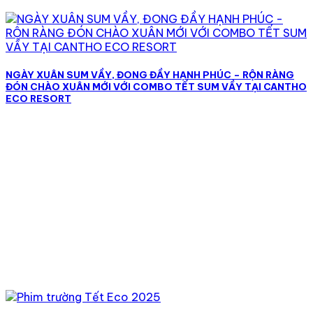
NGÀY XUÂN SUM VẦY, ĐONG ĐẦY HẠNH PHÚC – RỘN RÀNG
ĐÓN CHÀO XUÂN MỚI VỚI COMBO TẾT SUM VẦY TẠI CANTHO
ECO RESORT