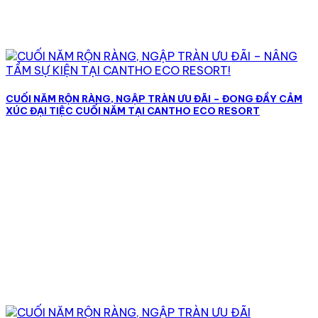
CUỐI NĂM RỘN RÀNG, NGẬP TRÀN ƯU ĐÃI – ĐONG ĐẦY CẢM
XÚC ĐẠI TIỆC CUỐI NĂM TẠI CANTHO ECO RESORT