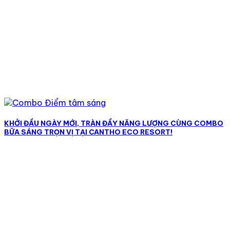
KHỞI ĐẦU NGÀY MỚI, TRÀN ĐẦY NĂNG LƯỢNG CÙNG COMBO
BỮA SÁNG TRỌN VỊ TẠI CANTHO ECO RESORT!