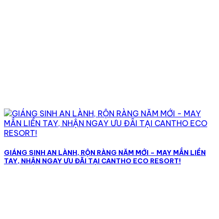
GIÁNG SINH AN LÀNH, RỘN RÀNG NĂM MỚI – MAY MẮN LIỀN
TAY, NHẬN NGAY ƯU ĐÃI TẠI CANTHO ECO RESORT!