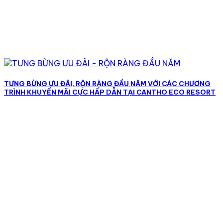
TƯNG BỪNG ƯU ĐÃI, RỘN RÀNG ĐẦU NĂM VỚI CÁC CHƯƠNG
TRÌNH KHUYẾN MÃI CỰC HẤP DẪN TẠI CANTHO ECO RESORT