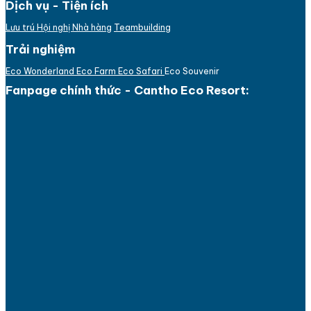
Dịch vụ - Tiện ích
Lưu trú
Hội nghị
Nhà hàng
Teambuilding
Trải nghiệm
Eco Wonderland
Eco Farm
Eco Safari
Eco Souvenir
Fanpage chính thức - Cantho Eco Resort: