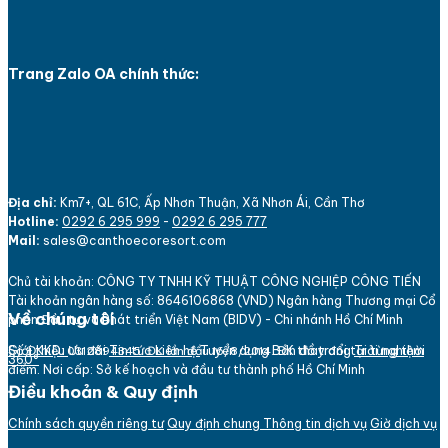
Trang Zalo OA chính thức:
Địa chỉ:
Km7+, QL 61C, Ấp Nhơn Thuận, Xã Nhơn Ái, Cần Thơ
Hotline:
0292 6 295 999
-
0292 6 295 777
Mail:
sales@canthoecoresort.com
Chủ tài khoản:
CÔNG TY TNHH KỸ THUẬT CÔNG NGHIỆP CÔNG TIẾN
Tài khoản ngân hàng số: 864
610
6868 (VND)
Ngân hàng Thương mại Cổ
Về chúng tôi
phần Đầu tư và Phát triển Việt Nam (BIDV) - Chi nhánh Hồ Chí Minh
Bản đồ trang
Giới thiệu
Ưu đãi
Tin tức
Liên hệ
Tuyển dụng
Trải nghiệm
Số ĐKKD:
ĐK thay đổi tại từng thời
031
289
4345. ĐK lần đầu 16/8/2014.
360°
điểm. Nơi cấp: Sở kế hoạch và đầu tư thành phố Hồ Chí Minh
Điều khoản & Quy định
Chính sách quyền riêng tư
Quy định chung
Thông tin dịch vụ
Giờ dịch vụ