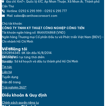
Địa chỉ: Km7+, Quốc lộ 61C, Ấp Nhơn Thuận, Xã Nhơn Ái, Thành phố
Cần Thơ
Hotline: 0292 6 295 999 - 0292 6 295 777
Mail: sales@canthoecoresort.com
Chủ tài khoản:
CÔNG TY TNHH KỸ THUẬT CÔNG NGHIỆP CÔNG TIẾN
Tài khoản ngân hàng số: 8646106868 (VND)
Ngân hàng Thương mại Cổ phần Đầu tư và Phát triển Việt Nam (BIDV) -
Chi nhánh Hồ Chí Minh
Về chúng tôi
Số ĐKKD:
0312894345. ĐK lần đầu 16/8/2014.
Giới thiệu
ĐK thay đổi tại từng thời điểm.
Nơi cấp: Sở kế hoạch và đầu tư thành phố Hồ Chí Minh
Ưu đãi
Tin tức
Liên hệ
Tuyển dụng
Bản đồ trang
Trải nghiệm 360°
Điều khoản & Quy định
Chính sách quyền riêng tư