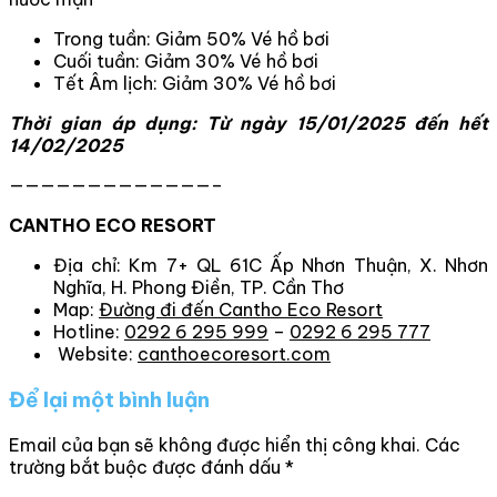
Trong tuần: Giảm 50% Vé hồ bơi
Cuối tuần: Giảm 30% Vé hồ bơi
Tết Âm lịch: Giảm 30% Vé hồ bơi
Thời gian áp dụng: Từ ngày 15/01/2025 đến hết
14/02/2025
—————————————–
CANTHO ECO RESORT
Địa chỉ: Km 7+ QL 61C Ấp Nhơn Thuận, X. Nhơn
Nghĩa, H. Phong Điền, TP. Cần Thơ
Map:
Đường đi đến Cantho Eco Resort
Hotline:
0292 6 295 999
–
0292 6 295 777
Website:
canthoecoresort.com
Để lại một bình luận
Email của bạn sẽ không được hiển thị công khai.
Các
trường bắt buộc được đánh dấu
*