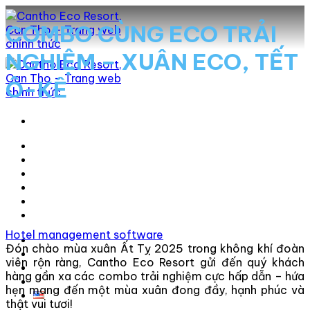
Skip
to
COMBO CÙNG ECO TRẢI
content
NGHIỆM – XUÂN ECO, TẾT
Ô-KÊ
Lưu trú
Nhà hàng
Hội nghị
Chương trình
Đặt phòng
Hotel management software
Eco Wonderland
Đón chào mùa xuân Ất Tỵ 2025 trong không khí đoàn
ECO FARM
viên rộn ràng, Cantho Eco Resort gửi đến quý khách
ECO SAFARI
hàng gần xa các combo trải nghiệm cực hấp dẫn – hứa
Trải nghiệm 360°
hẹn mang đến một mùa xuân đong đầy, hạnh phúc và
thật vui tươi!