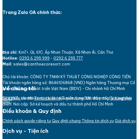
Trang Zalo OA chính thức:
Địa chỉ:
Km7+, QL 61C, Ấp Nhơn Thuận, Xã Nhơn Ái, Cần Thơ
Hotline:
0292 6 295 999
-
0292 6 295 777
Mail:
sales@canthoecoresort.com
Chủ tài khoản:
CÔNG TY TNHH KỸ THUẬT CÔNG NGHIỆP CÔNG TIẾN
Tài khoản ngân hàng số: 864
610
6868 (VND)
Ngân hàng Thương mại Cổ
Về chúng tôi
phần Đầu tư và Phát triển Việt Nam (BIDV) - Chi nhánh Hồ Chí Minh
Bản đồ trang
Giới thiệu
Ưu đãi
Tin tức
Liên hệ
Tuyển dụng
Trải nghiệm
Số ĐKKD:
ĐK thay đổi tại từng thời
031
289
4345. ĐK lần đầu 16/8/2014.
360°
điểm. Nơi cấp: Sở kế hoạch và đầu tư thành phố Hồ Chí Minh
Điều khoản & Quy định
Chính sách quyền riêng tư
Quy định chung
Thông tin dịch vụ
Giờ dịch vụ
Dịch vụ - Tiện ích