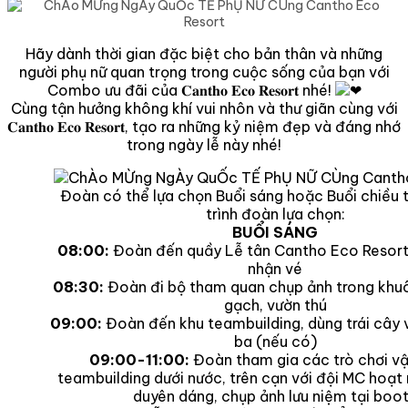
Hãy dành thời gian đặc biệt cho bản thân và những
người phụ nữ quan trọng trong cuộc sống của bạn với
Combo ưu đãi của 𝐂𝐚𝐧𝐭𝐡𝐨 𝐄𝐜𝐨 𝐑𝐞𝐬𝐨𝐫𝐭 nhé!
Cùng tận hưởng không khí vui nhôn và thư giãn cùng với
𝐂𝐚𝐧𝐭𝐡𝐨 𝐄𝐜𝐨 𝐑𝐞𝐬𝐨𝐫𝐭, tạo ra những kỷ niệm đẹp và đáng nhớ
trong ngày lễ này nhé!
Đoàn có thể lựa chọn Buổi sáng hoặc Buổi chiều t
trình đoàn lựa chọn:
BUỔI SÁNG
08:00:
Đoàn đến quầy Lễ tân Cantho Eco Resort
nhận vé
08:30:
Đoàn đi bộ tham quan chụp ảnh trong khuô
gạch, vườn thú
09:00:
Đoàn đến khu teambuilding, dùng trái cây 
ba (nếu có)
09:00-11:00:
Đoàn tham gia các trò chơi v
teambuilding dưới nước, trên cạn với đội MC hoạt
duyên dáng, chụp ảnh lưu niệm tại boo