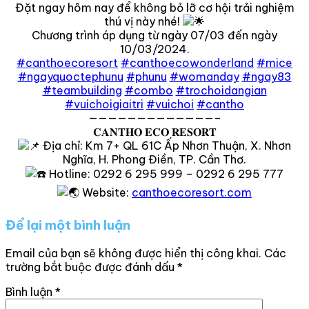
Đặt ngay hôm nay để không bỏ lỡ cơ hội trải nghiệm
thú vị này nhé!
Chương trình áp dụng từ ngày 07/03 đến ngày
10/03/2024.
#canthoecoresort
#canthoecowonderland
#mice
#ngayquoctephunu
#phunu
#womanday
#ngay83
#teambuilding
#combo
#trochoidangian
#vuichoigiaitri
#vuichoi
#cantho
—————————————–
𝐂𝐀𝐍𝐓𝐇𝐎 𝐄𝐂𝐎 𝐑𝐄𝐒𝐎𝐑𝐓
Địa chỉ: Km 7+ QL 61C Ấp Nhơn Thuận, X. Nhơn
Nghĩa, H. Phong Điền, TP. Cần Thơ.
Hotline: 0292 6 295 999 – 0292 6 295 777
Website:
canthoecoresort.com
Để lại một bình luận
Email của bạn sẽ không được hiển thị công khai.
Các
trường bắt buộc được đánh dấu
*
Bình luận
*