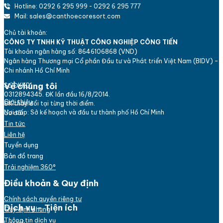
Hotline: 0292 6 295 999 - 0292 6 295 777
Mail: sales@canthoecoresort.com
Chủ tài khoản:
CÔNG TY TNHH KỸ THUẬT CÔNG NGHIỆP CÔNG TIẾN
Tài khoản ngân hàng số: 8646106868 (VND)
Ngân hàng Thương mại Cổ phần Đầu tư và Phát triển Việt Nam (BIDV) -
Chi nhánh Hồ Chí Minh
Về chúng tôi
Số ĐKKD:
0312894345. ĐK lần đầu 16/8/2014.
Giới thiệu
ĐK thay đổi tại từng thời điểm.
Nơi cấp: Sở kế hoạch và đầu tư thành phố Hồ Chí Minh
Ưu đãi
Tin tức
Liên hệ
Tuyển dụng
Bản đồ trang
Trải nghiệm 360°
Điều khoản & Quy định
Chính sách quyền riêng tư
Dịch vụ - Tiện ích
Quy định chung
Thông tin dịch vụ