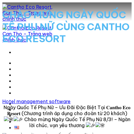
Skip
to
CHÀO MỪNG NGÀY QUỐC
content
TẾ PHỤ NỮ CÙNG CANTHO
ECO RESORT
Lưu trú
Nhà hàng
Hội nghị
Chương trình
Đặt phòng
Hotel management software
Eco Wonderland
Ngày Quốc Tế Phụ Nữ – Ưu Đãi Đặc Biệt Tại 𝐂𝐚𝐧𝐭𝐡𝐨 𝐄𝐜𝐨
ECO FARM
𝐑𝐞𝐬𝐨𝐫𝐭 (Chương trình áp dụng cho đoàn từ 20 khách)
ECO SAFARI
Chào mừng Ngày Quốc Tế Phụ Nữ 8/3! – Ngàn
Trải nghiệm 360°
lời chúc, vạn yêu thương