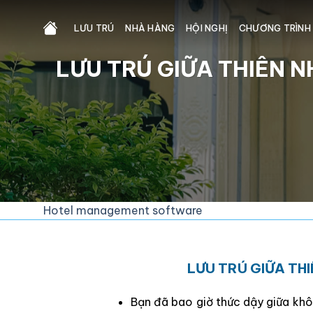
Skip
to
LƯU TRÚ
NHÀ HÀNG
HỘI NGHỊ
CHƯƠNG TRÌNH
content
LƯU TRÚ GIỮA THIÊN N
Hotel management software
LƯU TRÚ GIỮA THI
Bạn đã bao giờ thức dậy giữa khôn