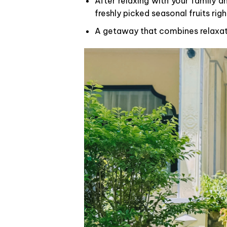
After relaxing with your family a
freshly picked seasonal fruits righ
A getaway that combines relaxati