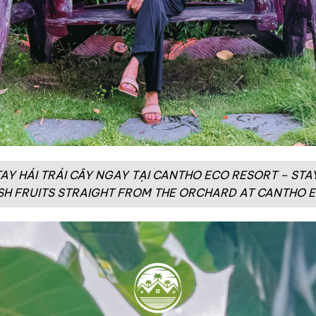
 TAY HÁI TRÁI CÂY NGAY TẠI CANTHO ECO RESORT – S
SH FRUITS STRAIGHT FROM THE ORCHARD AT CANTHO 