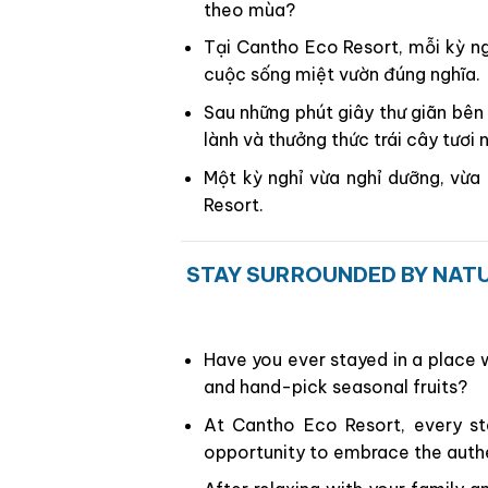
theo mùa?
Tại Cantho Eco Resort, mỗi kỳ ng
cuộc sống miệt vườn đúng nghĩa.
Sau những phút giây thư giãn bên
lành và thưởng thức trái cây tươi 
Một kỳ nghỉ vừa nghỉ dưỡng, vừa
Resort.
STAY SURROUNDED BY NATU
Have you ever stayed in a place 
and hand-pick seasonal fruits?
At Cantho Eco Resort, every s
opportunity to embrace the auth