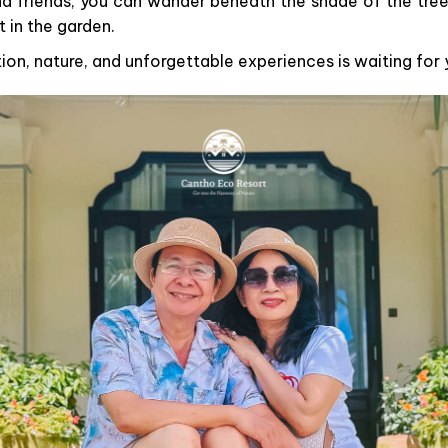
nd friends, you can wander beneath the shade of the trees
t in the garden.
on, nature, and unforgettable experiences is waiting for