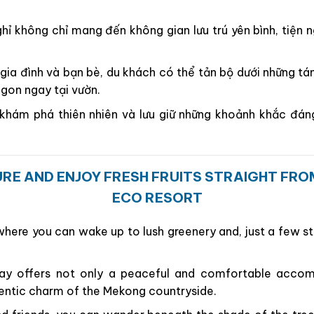
hỉ không chỉ mang đến không gian lưu trú yên bình, tiện 
 gia đình và bạn bè, du khách có thể tản bộ dưới những tá
ngon ngay tại vườn.
 khám phá thiên nhiên và lưu giữ những khoảnh khắc đá
RE AND ENJOY FRESH FRUITS STRAIGHT FR
ECO RESORT
where you can wake up to lush greenery and, just a few st
tay offers not only a peaceful and comfortable acco
entic charm of the Mekong countryside.