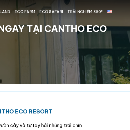
LAND
ECO FARM
ECO SAFARI
TRẢI NGHIỆM 360°
Y NGAY TẠI CANTHO ECO
CANTHO ECO RESORT
ờn cây và tự tay hái những trái chín