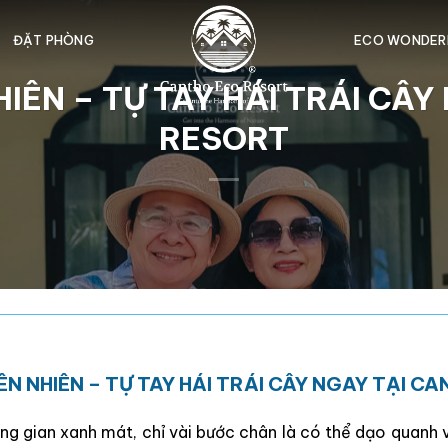
ĐẶT PHÒNG
ECO WONDER
HIÊN – TỰ TAY HÁI TRÁI CÂ
RESORT
ÊN NHIÊN – TỰ TAY HÁI TRÁI CÂY NGAY TẠI 
g gian xanh mát, chỉ vài bước chân là có thể dạo quanh vư