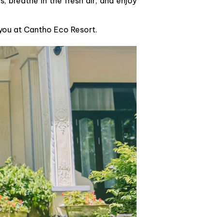
, breathe in the fresh air, and enjoy
 you at Cantho Eco Resort.