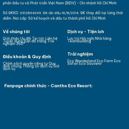
phần Đầu tư và Phát triển Việt Nam (BIDV) - Chi nhánh Hồ Chí Minh
Số ĐKKD:
ĐK thay đổi tại từng thời
031
289
4345. ĐK lần đầu 16/8/2014.
điểm. Nơi cấp: Sở kế hoạch và đầu tư thành phố Hồ Chí Minh
Về chúng tôi
Dịch vụ - Tiện ích
Giới thiệu
Ưu đãi
Tin tức
Liên hệ
Lưu trú
Hội nghị
Nhà hàng
Bản đồ trang
Tuyển dụng
Trải
Teambuilding
nghiệm 360°
Trải nghiệm
Điều khoản & Quy định
Eco Wonderland
Eco Farm
Eco
Chính sách quyền riêng tư
Quy
Safari
Eco Souvenir
định chung
Thông tin dịch vụ
Giờ
dịch vụ
Fanpage chính thức - Cantho Eco Resort: