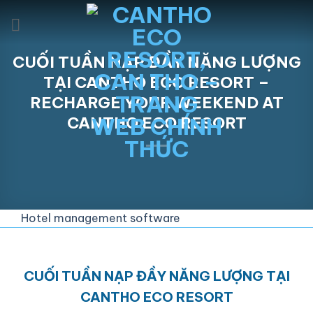
Skip
to
content
CUỐI TUẦN NẠP ĐẦY NĂNG LƯỢNG
TẠI CANTHO ECO RESORT –
RECHARGE YOUR WEEKEND AT
CANTHO ECO RESORT
Hotel management software
CUỐI TUẦN NẠP ĐẦY NĂNG LƯỢNG TẠI
CANTHO ECO RESORT