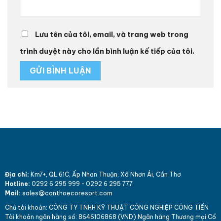
Lưu tên của tôi, email, và trang web trong
trình duyệt này cho lần bình luận kế tiếp của tôi.
Địa chỉ:
Km7+, QL 61C, Ấp Nhơn Thuận, Xã Nhơn Ái, Cần Thơ
Hotline:
0292 6 295 999
-
0292 6 295 777
Mail:
sales@canthoecoresort.com
Chủ tài khoản:
CÔNG TY TNHH KỸ THUẬT CÔNG NGHIỆP CÔNG TIẾN
Tài khoản ngân hàng số: 864
610
6868 (VND)
Ngân hàng Thương mại Cổ