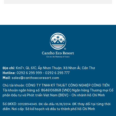
Địa chỉ:
Km7+, QL 61C, Ấp Nhơn Thuận, Xã Nhơn Ái, Cần Thơ
Hotline:
0292 6 295 999
-
0292 6 295 777
Mail:
sales@canthoecoresort.com
Chủ tài khoản:
CÔNG TY TNHH KỸ THUẬT CÔNG NGHIỆP CÔNG TIẾN
Tài khoản ngân hàng số: 864
610
6868 (VND)
Ngân hàng Thương mại Cổ
phần Đầu tư và Phát triển Việt Nam (BIDV) - Chi nhánh Hồ Chí Minh
Số ĐKKD:
ĐK thay đổi tại từng thời
031
289
4345. ĐK lần đầu 16/8/2014.
điểm. Nơi cấp: Sở kế hoạch và đầu tư thành phố Hồ Chí Minh