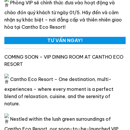
Phòng VIP sẽ chính thức đưa vào hoạt động và
chào đón quý khách từ ngày 01/5. Hãy đến và cảm
nhận sự khác biệt – nơi đẳng cấp và thiên nhiên giao
hòa tại Cantho Eco Resort!
TƯ VẤN NGAY!
COMING SOON – VIP DINING ROOM AT CANTHO ECO
RESORT
Cantho Eco Resort – One destination, multi-
experiences – where every moment is a perfect
blend of relaxation, cuisine, and the serenity of
nature.
Nestled within the lush green surroundings of
Cantho Eco Resort, our soon-to-be-launched VIP