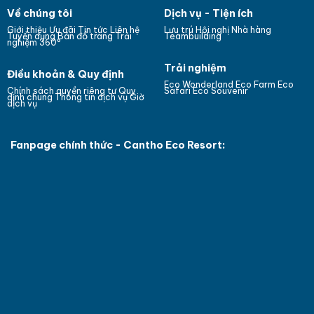
Về chúng tôi
Dịch vụ - Tiện ích
Giới thiệu
Ưu đãi
Tin tức
Liên hệ
Lưu trú
Hội nghị
Nhà hàng
Bản đồ trang
Tuyển dụng
Trải
Teambuilding
nghiệm 360°
Trải nghiệm
Điều khoản & Quy định
Eco Wonderland
Eco Farm
Eco
Chính sách quyền riêng tư
Quy
Safari
Eco Souvenir
định chung
Thông tin dịch vụ
Giờ
dịch vụ
Fanpage chính thức - Cantho Eco Resort: