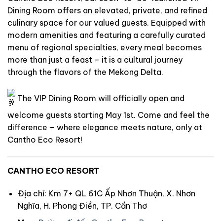
Dining Room offers an elevated, private, and refined
culinary space for our valued guests. Equipped with
modern amenities and featuring a carefully curated
menu of regional specialties, every meal becomes
more than just a feast – it is a cultural journey
through the flavors of the Mekong Delta.
The VIP Dining Room will officially open and
welcome guests starting May 1st. Come and feel the
difference – where elegance meets nature, only at
Cantho Eco Resort!
CANTHO ECO RESORT
Địa chỉ: Km 7+ QL 61C Ấp Nhơn Thuận, X. Nhơn
Nghĩa, H. Phong Điền, TP. Cần Thơ