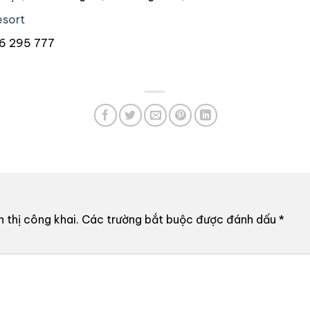
esort
 6 295 777
 thị công khai.
Các trường bắt buộc được đánh dấu
*