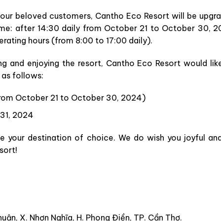
r our beloved customers, Cantho Eco Resort will be upgr
me: after 14:30 daily from October 21 to October 30, 
rating hours (from 8:00 to 17:00 daily).
g and enjoying the resort, Cantho Eco Resort would like
as follows:
(from October 21 to October 30, 2024)
 31, 2024
e your destination of choice. We do wish you joyful a
sort!
uận, X. Nhơn Nghĩa, H. Phong Điền, TP. Cần Thơ.