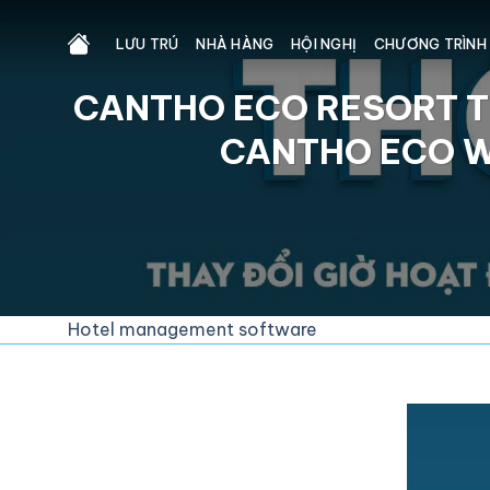
Skip
to
LƯU TRÚ
NHÀ HÀNG
HỘI NGHỊ
CHƯƠNG TRÌNH
content
CANTHO ECO RESORT T
CANTHO ECO W
Hotel management software