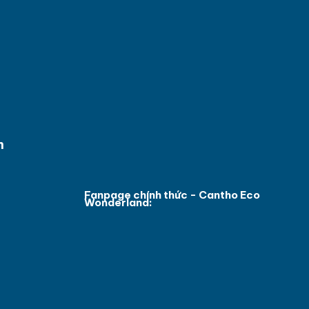
m
Fanpage chính thức - Cantho Eco
Wonderland: