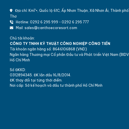
Địa chỉ: Km7+, Quốc lộ 61C, Ấp Nhơn Thuận, Xã Nhơn Ái, Thành ph
Thơ
Hotline: 0292 6 295 999 - 0292 6 295 777
Mail: sales@canthoecoresort.com
Chủ tài khoản:
CÔNG TY TNHH KỸ THUẬT CÔNG NGHIỆP CÔNG TIẾN
Tài khoản ngân hàng số: 8646106868 (VND)
Ngân hàng Thương mại Cổ phần Đầu tư và Phát triển Việt Nam (BIDV
Hồ Chí Minh
Số ĐKKD:
0312894345. ĐK lần đầu 16/8/2014.
ĐK thay đổi tại từng thời điểm.
Nơi cấp: Sở kế hoạch và đầu tư thành phố Hồ Chí Minh