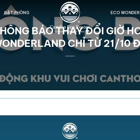
ĐẶT PHÒNG
ECO WONDER
HÔNG BÁO THAY ĐỔI GIỜ HO
ONDERLAND CHỈ TỪ 21/10 Đ