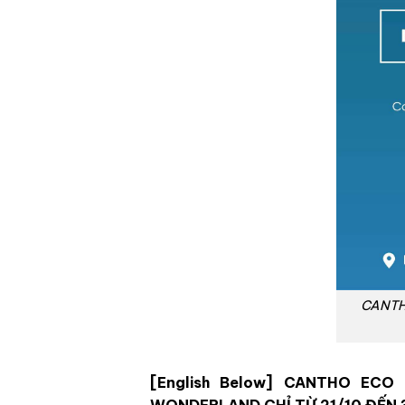
CANTH
[English Below] CANTHO EC
WONDERLAND CHỈ TỪ 21/10 ĐẾN 