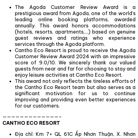
The Agoda Customer Review Award is a
prestigious award from Agoda, one of the world’s
leading online booking platforms, awarded
annually. This award honors accommodations
(hotels, resorts, apartments,…) based on genuine
guest reviews and ratings who experience
services through the Agoda platform.
Cantho Eco Resort is proud to receive the Agoda
Customer Review Award 2024 with an impressive
score of 9.0/10. We sincerely thank our valued
guests from near and far for choosing to stay and
enjoy leisure activities at Cantho Eco Resort.
This award not only reflects the tireless efforts of
the Cantho Eco Resort team but also serves as a
significant motivation for us to continue
improving and providing even better experiences
for our customers.
—————————————–
CANTHO ECO RESORT
Địa chỉ: Km 7+ QL 61C Ấp Nhơn Thuận, X. Nhơn