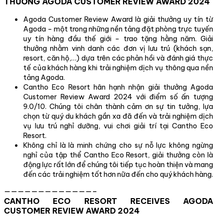
THƯỞNG AGODA CUSTOMER REVIEW AWARD 2024
Agoda Customer Review Award là giải thưởng uy tín từ
Agoda – một trong những nền tảng đặt phòng trực tuyến
uy tín hàng đầu thế giới – trao tặng hằng năm. Giải
thưởng nhằm vinh danh các đơn vị lưu trú (khách sạn,
resort, căn hộ,…) dựa trên các phản hồi và đánh giá thực
tế của khách hàng khi trải nghiệm dịch vụ thông qua nền
tảng Agoda.
Cantho Eco Resort hân hạnh nhận giải thưởng Agoda
Customer Review Award 2024 với điểm số ấn tượng
9.0/10. Chúng tôi chân thành cảm ơn sự tin tưởng, lựa
chọn từ quý du khách gần xa đã đến và trải nghiệm dịch
vụ lưu trú nghỉ dưỡng, vui chơi giải trí tại Cantho Eco
Resort.
Không chỉ là là minh chứng cho sự nỗ lực không ngừng
nghỉ của tập thể Cantho Eco Resort, giải thưởng còn là
động lực rất lớn để chúng tôi tiếp tục hoàn thiện và mang
đến các trải nghiệm tốt hơn nữa đến cho quý khách hàng.
—————————————–
CANTHO ECO RESORT RECEIVES AGODA
CUSTOMER REVIEW AWARD 2024