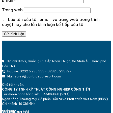
Email
*
Trang web
Lưu tên của tôi, email, và trang web trong trình
duyệt này cho lần bình luận kế tiếp của tôi.
Địa chỉ: Km7+, Quốc lộ 61C, Ấp Nhơn Thuận, Xã Nhơn Ái, Thành phố
Cần Thơ
Hotline: 0292 6 295 999 - 0292 6 295 777
Mail: sales@canthoecoresort.com
Chủ tài khoản:
CÔNG TY TNHH KỸ THUẬT CÔNG NGHIỆP CÔNG TIẾN
Tài khoản ngân hàng số: 8646106868 (VND)
Ngân hàng Thương mại Cổ phần Đầu tư và Phát triển Việt Nam (BIDV) -
Chi nhánh Hồ Chí Minh
Về chúng tôi
Số ĐKKD: