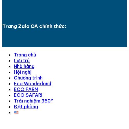
Trang Zalo OA chính thức:
Trang chủ
Lưu trú
Nhà hàng
Hội nghị
Chương trình
Eco Wonderland
ECO FARM
ECO SAFARI
Trải nghiệm 360°
Đặt phòng