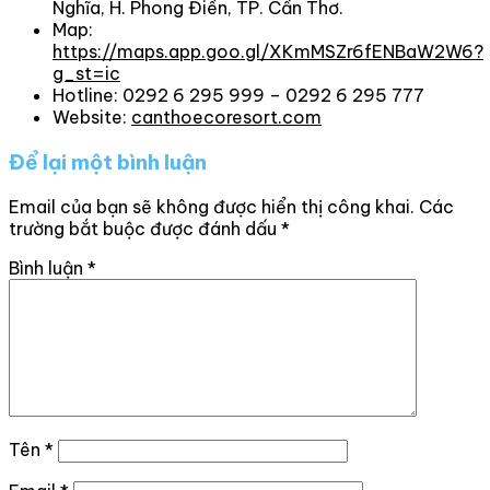
Nghĩa, H. Phong Điền, TP. Cần Thơ.
Map:
https://maps.app.goo.gl/XKmMSZr6fENBaW2W6?
g_st=ic
Hotline: 0292 6 295 999 – 0292 6 295 777
Website:
canthoecoresort.com
Để lại một bình luận
Email của bạn sẽ không được hiển thị công khai.
Các
trường bắt buộc được đánh dấu
*
Bình luận
*
Tên
*