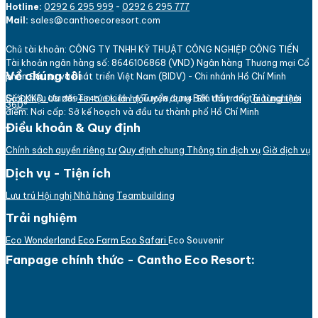
Hotline:
0292 6 295 999
-
0292 6 295 777
Mail:
sales@canthoecoresort.com
Chủ tài khoản:
CÔNG TY TNHH KỸ THUẬT CÔNG NGHIỆP CÔNG TIẾN
Tài khoản ngân hàng số: 864
610
6868 (VND)
Ngân hàng Thương mại Cổ
Về chúng tôi
phần Đầu tư và Phát triển Việt Nam (BIDV) - Chi nhánh Hồ Chí Minh
Bản đồ trang
Giới thiệu
Ưu đãi
Tin tức
Liên hệ
Tuyển dụng
Trải nghiệm
Số ĐKKD:
ĐK thay đổi tại từng thời
031
289
4345. ĐK lần đầu 16/8/2014.
360°
điểm. Nơi cấp: Sở kế hoạch và đầu tư thành phố Hồ Chí Minh
Điều khoản & Quy định
Chính sách quyền riêng tư
Quy định chung
Thông tin dịch vụ
Giờ dịch vụ
Dịch vụ - Tiện ích
Lưu trú
Hội nghị
Nhà hàng
Teambuilding
Trải nghiệm
Eco Wonderland
Eco Farm
Eco Safari
Eco Souvenir
Fanpage chính thức - Cantho Eco Resort: