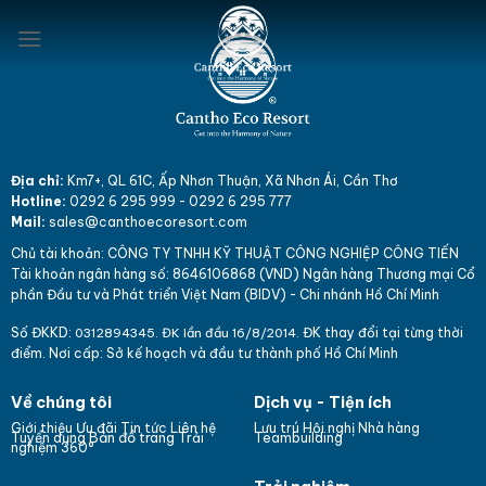
Skip
to
content
Địa chỉ:
Km7+, QL 61C, Ấp Nhơn Thuận, Xã Nhơn Ái, Cần Thơ
Hotline:
0292 6 295 999
-
0292 6 295 777
Mail:
sales@canthoecoresort.com
Chủ tài khoản:
CÔNG TY TNHH KỸ THUẬT CÔNG NGHIỆP CÔNG TIẾN
Tài khoản ngân hàng số: 864
610
6868 (VND)
Ngân hàng Thương mại Cổ
phần Đầu tư và Phát triển Việt Nam (BIDV) - Chi nhánh Hồ Chí Minh
Số ĐKKD:
ĐK thay đổi tại từng thời
031
289
4345. ĐK lần đầu 16/8/2014.
điểm. Nơi cấp: Sở kế hoạch và đầu tư thành phố Hồ Chí Minh
Về chúng tôi
Dịch vụ - Tiện ích
Giới thiệu
Ưu đãi
Tin tức
Liên hệ
Lưu trú
Hội nghị
Nhà hàng
Bản đồ trang
Tuyển dụng
Trải
Teambuilding
nghiệm 360°