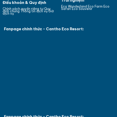
Trải nghiệm
Điều khoản & Quy định
Eco Wonderland
Eco Farm
Eco
Chính sách quyền riêng tư
Quy
Safari
Eco Souvenir
định chung
Thông tin dịch vụ
Giờ
dịch vụ
Fanpage chính thức - Cantho Eco Resort:
Fanpage chính thức - Cantho Eco Resort: