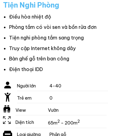
Tiện Nghi Phòng
Điều hòa nhiệt độ
Phòng tắm có vòi sen và bồn rửa đơn
Tiện nghi phòng tắm sang trọng
Truy cập Internet không dây
Bàn ghế gỗ trên ban công
Điện thoại IDD
Người lớn
4-40
Trẻ em
0
View
Vườn
2
2
Diện tích
65m
– 200m
Loại giường
Phản gỗ