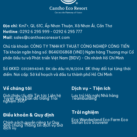
Địa chỉ:
Km7+, QL 61C, Ấp Nhơn Thuận, Xã Nhơn Ái, Cần Thơ
Hotline:
0292 6 295 999
-
0292 6 295 777
Mail:
sales@canthoecoresort.com
Chủ tài khoản:
CÔNG TY TNHH KỸ THUẬT CÔNG NGHIỆP CÔNG TIẾN
Tài khoản ngân hàng số: 864
610
6868 (VND)
Ngân hàng Thương mại Cổ
phần Đầu tư và Phát triển Việt Nam (BIDV) - Chi nhánh Hồ Chí Minh
Số ĐKKD:
ĐK thay đổi tại từng thời
031
289
4345. ĐK lần đầu 16/8/2014.
điểm. Nơi cấp: Sở kế hoạch và đầu tư thành phố Hồ Chí Minh
Về chúng tôi
Dịch vụ - Tiện ích
Giới thiệu
Ưu đãi
Tin tức
Liên hệ
Lưu trú
Hội nghị
Nhà hàng
Bản đồ trang
Tuyển dụng
Trải
Teambuilding
nghiệm 360°
Trải nghiệm
Điều khoản & Quy định
Eco Wonderland
Eco Farm
Eco
Chính sách quyền riêng tư
Quy
Safari
Eco Souvenir
định chung
Thông tin dịch vụ
Giờ
dịch vụ