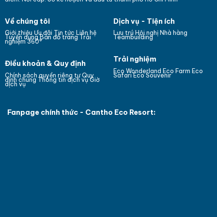
Về chúng tôi
Dịch vụ - Tiện ích
Giới thiệu
Ưu đãi
Tin tức
Liên hệ
Lưu trú
Hội nghị
Nhà hàng
Bản đồ trang
Tuyển dụng
Trải
Teambuilding
nghiệm 360°
Trải nghiệm
Điều khoản & Quy định
Eco Wonderland
Eco Farm
Eco
Chính sách quyền riêng tư
Quy
Safari
Eco Souvenir
định chung
Thông tin dịch vụ
Giờ
dịch vụ
Fanpage chính thức - Cantho Eco Resort: