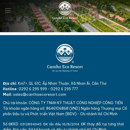
Skip
to
content
Địa chỉ:
Km7+, QL 61C, Ấp Nhơn Thuận, Xã Nhơn Ái, Cần Thơ
Hotline:
0292 6 295 999
-
0292 6 295 777
Mail:
sales@canthoecoresort.com
Chủ tài khoản:
CÔNG TY TNHH KỸ THUẬT CÔNG NGHIỆP CÔNG TIẾN
Tài khoản ngân hàng số: 864
610
6868 (VND)
Ngân hàng Thương mại Cổ
phần Đầu tư và Phát triển Việt Nam (BIDV) - Chi nhánh Hồ Chí Minh
Số ĐKKD:
ĐK thay đổi tại từng thời
031
289
4345. ĐK lần đầu 16/8/2014.
điểm. Nơi cấp: Sở kế hoạch và đầu tư thành phố Hồ Chí Minh